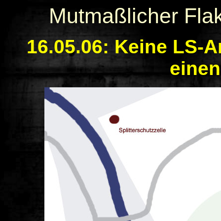
Mutmaßlicher Fla
16.05.06: Keine LS-A
einen