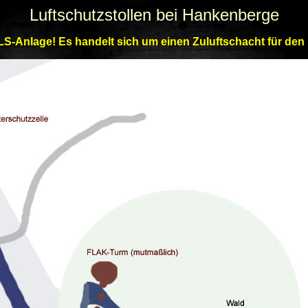
Luftschutzstollen bei Hankenberge
 LS-Anlage! Es handelt sich um einen Zuluftschacht für den