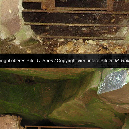
right oberes Bild:
O' Brien
/
Copyright vier untere Bilder:
M. Holt